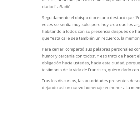
ciudad” añadió.
Seguidamente el obispo diocesano destacó que “Fra
veces se sentía muy solo, pero hoy creo que los a
habitando a todos con su presencia después de hab
que “esta calle sea también un recuerdo, la memoria
Para cerrar, compartió sus palabras personales con
humor y cercanía con todos’. Y eso trato de hacer:
obligación hacia ustedes, hacia esta ciudad, por
testimonio de la vida de Francisco, quiero darlo con
Tras los discursos, las autoridades presentes desc
dejando así un nuevo homenaje en honor a la memo