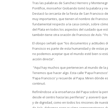
Tras las palabras de Sanchez Herrero y Montenegro,
Pontífice, monseñor Giobando tomó la palabra y rec
Destacó la cercanía de la fiesta de San Francisco d
muy importantes, que tienen el nombre de Francisco
fundamental respecto a la casa común, sobre cómo 
del Plata en todos los aspectos del cuidado que est
también tiene otra oración de Francisco de Asís: “
Fra
El obispo señaló que “los documentos y actitudes de
Francisco es parte de esta humanidad y de estas 
no podemos aceptar que el mundo esté bien si está m
acción directa”.
“Aquí hay muchos que pertenecen al mundo de la po
Tenemos que hacer algo. Esta calle ‘Papa Francisco’
‘Papa Francisco’ y recuerde al Papa. Miren dónde es
continuó.
Refiriéndose a la enseñanza del Papa sobre la perife
desde el centro hacia las periferias” y aseveró que
y de dignidad, como en todos los rincones de nuestr
de Asís, debemos pensar cómo comprometernos desde