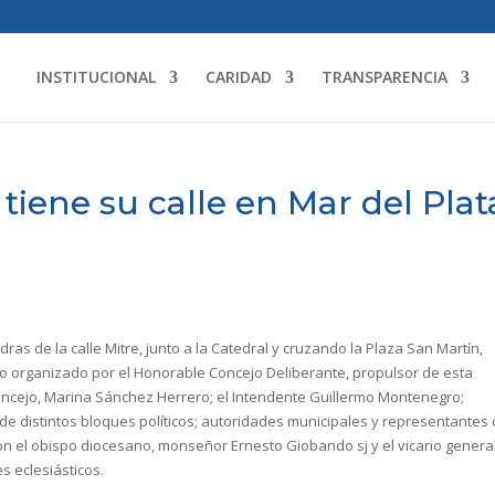
INSTITUCIONAL
CARIDAD
TRANSPARENCIA
tiene su calle en Mar del Plat
as de la calle Mitre, junto a la Catedral y cruzando la Plaza San Martín,
to organizado por el Honorable Concejo Deliberante, propulsor de esta
 Concejo, Marina Sánchez Herrero; el Intendente Guillermo Montenegro;
 de distintos bloques políticos; autoridades municipales y representantes 
ron el obispo diocesano, monseñor Ernesto Giobando sj y el vicario general
s eclesiásticos.