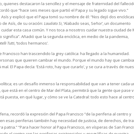
 quienes destacaron la sencillez y el mensaje de fraternidad del falleci
ordó que “hace seis meses que partió el Papa y su legado sigue vivo.”
e Asís y explicó que el Papa tomó su nombre de él: “Nos dejó dos encíclica
 de Asís, de su oración:
Laudato Si
, ‘Alabado seas, Señor’, un documento
cuidar esta casa común. Y nos toca a nosotros cuidar nuestra ciudad de
o significa”. Añadió que la segunda encíclica, en medio de la pandemia,
telli Tutti
, ‘todos hermanos’.
 Francisco han trascendido la grey católica: ha llegado a la humanidad.
personas que quieren cambiar el mundo. Porque el mundo hay que cambia
al. El Papa decía: ‘Está roto, hay que curarlo’, y se cura a través de nues
lítica; es un desafío inmenso la responsabilidad que van a tener cada u
, que está en el centro de Mar del Plata, permitirá que la gente que pase 
tá puesta, en qué lugar, y cómo se ve la Catedral: todo esto hace al centro
ria, recordó la expresión del Papa Francisco “de la periferia al centro y
 en esas periferias también hay necesidad de justicia, de derechos, de tr
a patria.” “Para hacer honor al Papa Francisco, en vísperas de San Franci
 el centro con las periferias existenciales y geográficas de nuestra