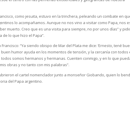
ncisco, como jesuita, estuvo en la trinchera, peleando un combate en qu
rgentinos lo acompañamos. Aunque no nos vino a visitar como Papa, nos e
er muerto. Creo que es una visita para siempre, no por unos días” y pidi
 de lo que hizo el Papa”.
 Francisco: “Ya siendo obispo de Mar del Plata me dice: ‘Ernesto, tené bu
 el buen humor ayuda en los momentos de tensión, y la cercanía con todos 
que todos somos hermanos y hermanas. Cuenten conmigo, y en lo que pued
 mis obras y no tanto con mis palabras”.
ubrieron el cartel nomenclador junto a monseñor Giobando, quien lo bend
ria del Papa argentino.