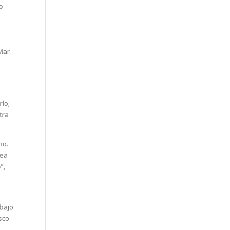
do
s
 Mar
rlo;
tra
no.
vea
”,
abajo
sco