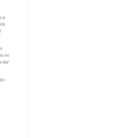
e a
stá
ó
en
es mi
a dar
ijo