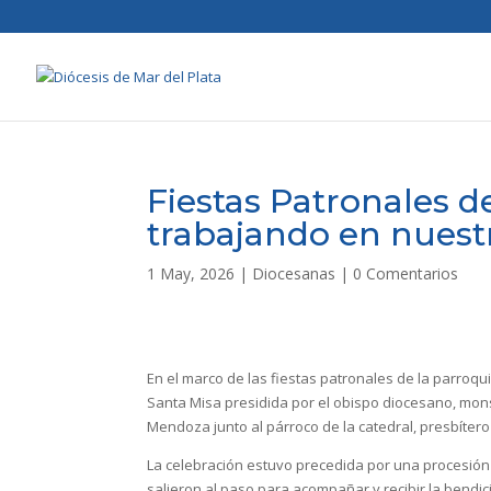
Fiestas Patronales d
trabajando en nuest
1 May, 2026
|
Diocesanas
|
0 Comentarios
En el marco de las fiestas patronales de la parroq
Santa Misa presidida por el obispo diocesano, mon
Mendoza junto al párroco de la catedral, presbítero
La celebración estuvo precedida por una procesión 
salieron al paso para acompañar y recibir la bendic