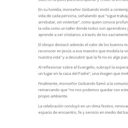
En su homilía, monseñor Giobando invitó a contempla
vida de cada persona, señalando que “sigue trabaj
arrebatar, sin violentar”, como quien conoce prof
la vida como un taller donde todos son aprendices 
aprende a ser cristianos a través de los sacramento
El obispo destacó además el valor de los buenos ma
reconocer en Jesús a ese maestro que modela la vid
nuestra vida” y a descubrir que la fe no es algo pa
Al reflexionar sobre el Evangelio, subrayó la espe
un lugar en la casa del Padre”, una imagen que invit
Finalmente, monseñor Giobando llamó a la comunidad
remarcando que “no nos podemos quedar con este t
propio ambiente.
La celebración concluyó en un clima festivo, reno
espacio de encuentro, fe y servicio en medio del bar