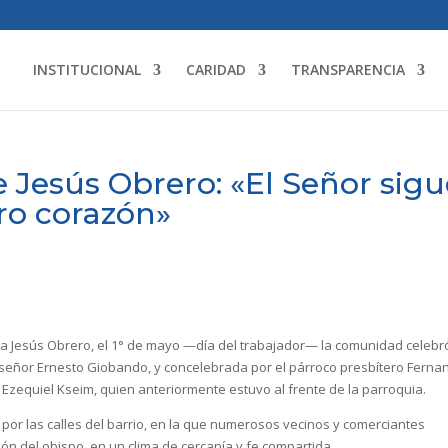
INSTITUCIONAL
CARIDAD
TRANSPARENCIA
e Jesús Obrero: «El Señor sig
ro corazón»
uia Jesús Obrero, el 1° de mayo —día del trabajador— la comunidad celebró
señor Ernesto Giobando, y concelebrada por el párroco presbítero Ferna
 Ezequiel Kseim, quien anteriormente estuvo al frente de la parroquia.
por las calles del barrio, en la que numerosos vecinos y comerciantes
ión del obispo, en un clima de cercanía y fe compartida.