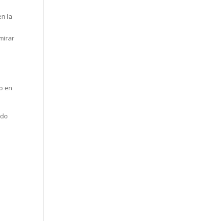
en la
mirar
no en
ndo