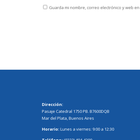
Guarda mi nombre, correo electrónico y web en
Dirección:
Pasaje Catedral 1750 PB. B7600DQB
Mar del Plata, Buenos Aires
Horario:
Lunes a viernes: 9:00 a 12:30
Teléfono:
(0223) 494-4200