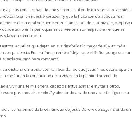
r a Jesús como trabajador, no solo en el taller de Nazaret sino también 
ando también en nuestro corazón” y que lo hace con delicadeza, “sin
undamente el material que tiene entre manos. Desde esa imagen, propuso 
y donde también la parroquia se convierte en un espacio en el que se
s y la vida comunitaria.
estros, aquellos que dejan en sus discípulos lo mejor de sí, y animó a
a con paciencia. En esa línea, alentó a “dejar que el Señor ponga su ma
ra guardarse, sino para compartir.
ranza cristiana en la vida eterna, recordando que Jesús “nos está prepara
a a confiar en la continuidad de la vida y en la plenitud prometida.
 a vivir una fe misionera, capaz de entusiasmar e invitar a otros,
esoro para nosotros solos” y alentando a cada uno a ser testigo en su
vando el compromiso de la comunidad de Jesús Obrero de seguir siendo un
rio.