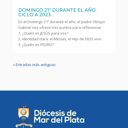
DOMINGO 21º DURANTE EL AÑO.
CICLO A 2023
En el Domingo 21º durante el año, el padre Obispo
Gabriel nos ofrece tres puntos para reflexionar:
1. ¿Quién es JESÚS para vos?
2. Identidad clara: el Mesías, el Hijo de DIOS vivo
3. ¿Quién es PEDRO?
« Entradas más antiguas